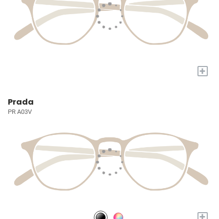
+
Prada
PR A03V
+