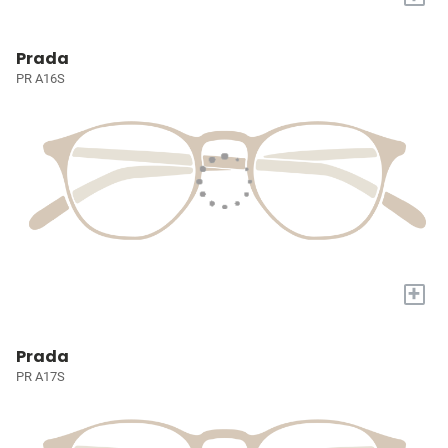
Prada
PR A16S
+
Prada
PR A17S