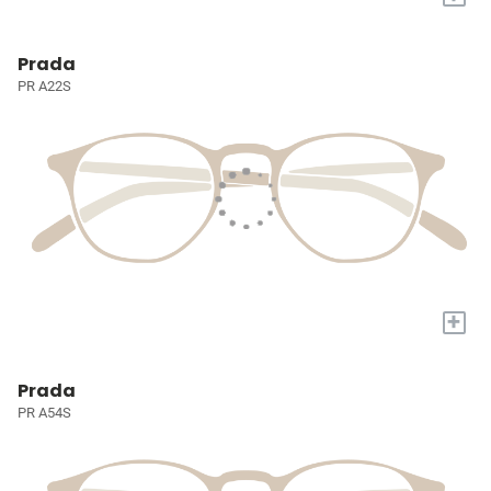
Prada
PR A22S
+
Prada
PR A54S