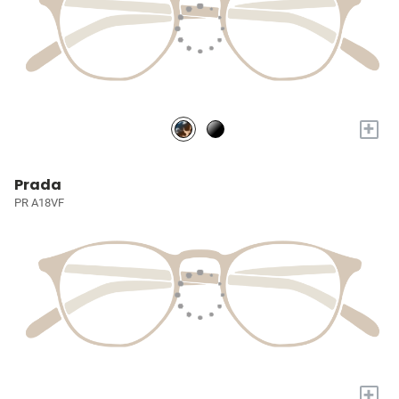
+
Prada
PR A18VF
+