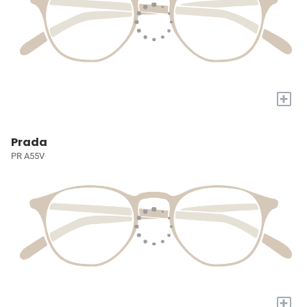
+
Prada
PR A55V
+