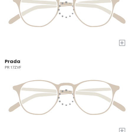
+
Prada
PR 17ZVF
+