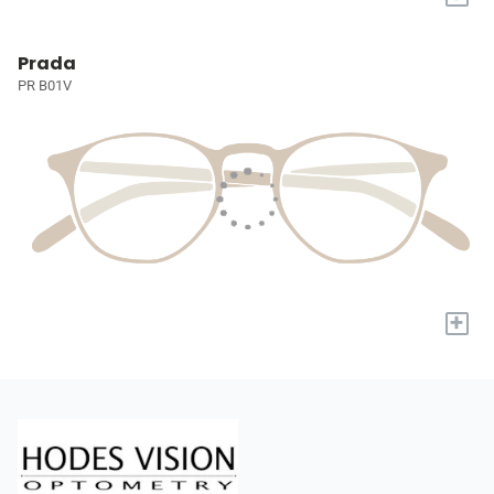
Prada
PR B01V
+