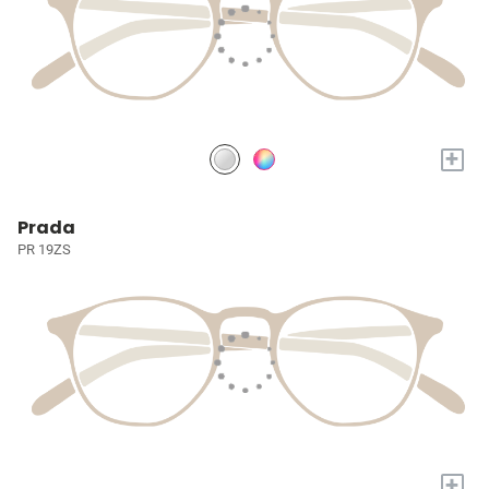
+
Prada
PR 19ZS
+