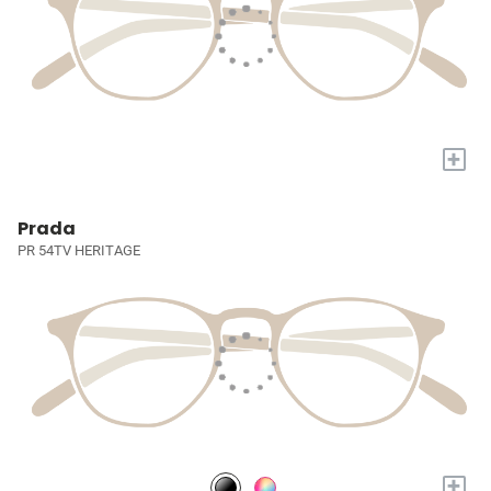
+
Prada
PR 54TV HERITAGE
+