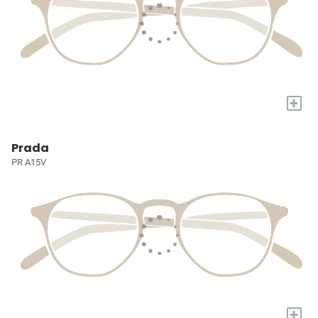
+
Prada
PR A15V
+