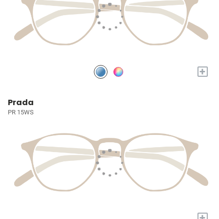
+
Prada
PR 15WS
+