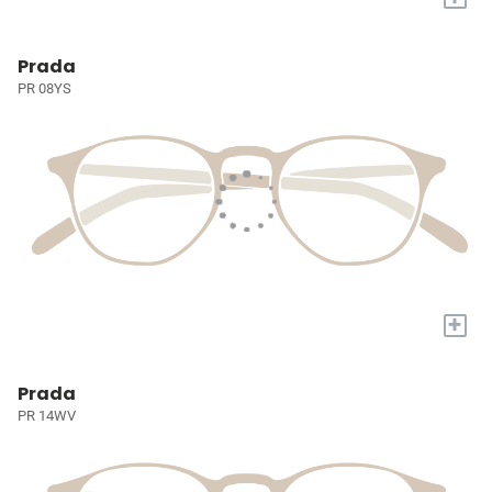
Prada
PR 08YS
+
Prada
PR 14WV