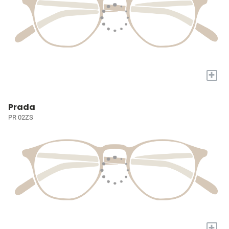
+
Prada
PR 02ZS
+