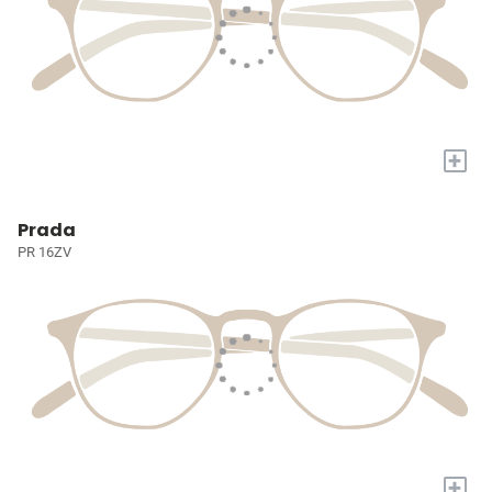
+
Prada
PR 16ZV
+