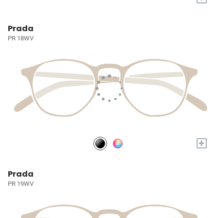
Prada
PR 18WV
+
Prada
PR 19WV